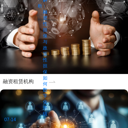
重
析：
趋
要
融
严
桥
资
与
梁。
性
市
然
担
场
而，
保
扩
长
与
容
政
期
的
策
以
双
性
来，
重
担
担
背
保
保
景
如
行
融资租赁机构
下，
何
业
企
数
面
业
字
临"监
亟
化
管
需
升
不
通
级
到
过
07-14
位、
数