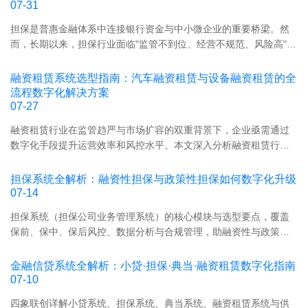
保/
07-31
典
担保是普惠金融体系中连接银行资金与中小微企业的重要桥梁。然
当/
而，长期以来，担保行业面临"监管不到位、经营不规范、风险高"三
融
大核心挑战。2024年以来，随着金融监管总局持续加强对融资担保
资
公司的监管力度，一套专业、合规、高效的担保业务管理系统，已
租
融资租赁系统选型指南：汽车融资租赁与设备融资租赁的全
经从"可选项"变成了担保机构生存与发展的"必选项"。
赁
流程数字化解决方案
07-27
全
场
融资租赁行业在监管趋严与市场扩容的双重背景下，企业亟需通过
景
数字化手段提升运营效率和风控水平。本文深入分析融资租赁行业
系
的核心痛点，对比汽车融资租赁与设备融资租赁的差异化需求，为
统。
企业提供融资租赁系统的选型策略与实施路径。
担保系统全解析：融资性担保与政策性担保如何数字化升级
07-14
担保系统（担保公司业务管理系统）的核心模块与选型要点，覆盖
保前、保中、保后风控、数据分析与合规管理，助融资性与政策性
担保机构数字化转型、降本增效。
金融信贷系统全解析：小贷·担保·典当·融资租赁数字化指南
07-10
四象联创详解小贷系统、担保系统、典当系统、融资租赁系统与供