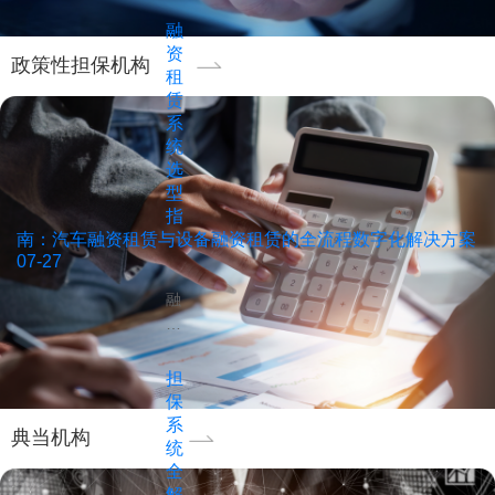
是
普
融
惠
资
政策性担保机构
金
租
融
赁
体
系
系
统
选
中
型
连
指
接
南：汽车融资租赁与设备融资租赁的全流程数字化解决方案
银
07-27
行
资
融
金
资
与
租
中
赁
担
小
行
保
微
业
系
典当机构
企
在
统
业
监
全
的
管
解