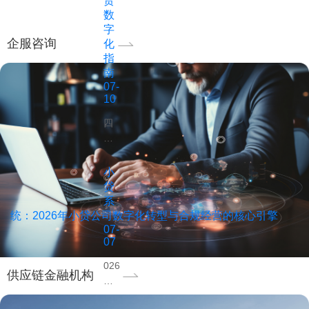
赁
析
型
监
数
融
要
管
字
资
企服咨询
点，
化
总
租
指
覆
局
赁
南
盖
持
行
07-
保
续
业
10
前、
加
的
保
强
四
核
中、
对
象
心
保
融
联
痛
后
资
创
点，
小
风
担
详
对
贷
控、
保
解
比
系
数
公
小
统：2026年小贷公司数字化转型与合规经营的核心引擎
汽
据
司
贷
07-
车
分
的
07
系
融
析
监
统、
资
026
与
管
供应链金融机构
担
租
年
合
力
保
赁
小
规
度，
系
与