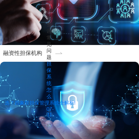
态
行
业
资
讯
常
见
问
融资性担保机构
题
担
保
系
统
怎
么
选？四象联担保管理系统全解析!
07-
31
担
保