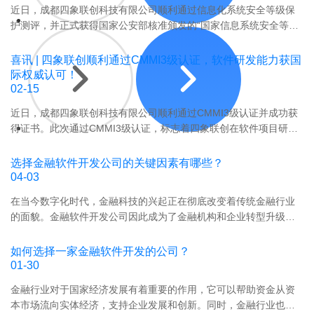
本
选
核
赁
​近日，成都四象联创科技有限公司顺利通过信息化系统安全等级保
规
增
项"变
心
系
护测评，并正式获得国家公安部核准颁发的“国家信息系统安全等级
要
效。
成
功
统
保护第三级认证”。该认证的获得标志着四象联创在信息系统安全保
求、
了
能
的
护方面得到了国家公安部权威机构的高度认可，表明四象联创的信
数
喜讯 | 四象联创顺利通过CMMI3级认证，软件研发能力获国
担
与
选
息管理能力已达到国内非银行机构的的最高标准，这彰显四象联创
字
际权威认可！
保
选
型
科技研发的信息化系统安全能力已处于行业领先水平。
02-15
化
机
型
策
转
构
近日，成都四象联创科技有限公司顺利通过CMMI3级认证并成功获
要
略
型
生
得证书。此次通过CMMI3级认证，标志着四象联创在软件项目研发
点，
与
价
存
管理、组织过程标准化、数据管理能力、质量管理体系、解决方案
助
实
值
与
实施交付能力等方面已跻身业界领先水平，实现了与国际主流研发
小
施
选择金融软件开发公司的关键因素有哪些？
及
发
模式相接轨。对提升公司综合实力和核心竞争力具有十分重要的作
贷、
04-03
路
选
展
用。
担
径。
型
在当今数字化时代，金融科技的兴起正在彻底改变着传统金融行业
的"必
保、
要
的面貌。金融软件开发公司因此成为了金融机构和企业转型升级的
选
典
点，
必要选择。然而，在选择适合的金融软件开发公司时，企业需要仔
项"。
当、
助
细考虑一系列关键因素，以确保项目的顺利实施和成功运营。
如何选择一家金融软件开发的公司？
融
力
01-30
资
小
租
金融行业对于国家经济发展有着重要的作用，它可以帮助资金从资
贷
赁
本市场流向实体经济，支持企业发展和创新。同时，金融行业也面
公