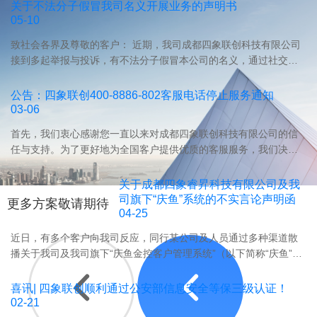
贷
关于不法分子假冒我司名义开展业务的声明书
管
一
统、
设
系
05-10
理，
套
典
备
统
助
专
当
致社会各界及尊敬的客户： 近期，我司成都四象联创科技有限公司
融
怎
融
业、
系
接到多起举报与投诉，有不法分子假冒本公司的名义，通过社交媒
资
么
资
合
统、
体渠道，进行推广和数据买卖等违法犯罪行为，严重损害了广大消
租
选？
性
规、
融
费者和我公司的合法权益及良好声誉。为保护公众免受欺骗，维护
赁
公告：四象联创400-8886-802客服电话停止服务通知
本
与
高
资
市场秩序，我司特此发布公开声明如下：
的
03-06
文
政
效
租
差
详
策
的
首先，我们衷心感谢您一直以来对成都四象联创科技有限公司的信
赁
异
解
性
担
任与支持。为了更好地为全国客户提供优质的客服服务，我们决定
系
化
小
担
保
对客服电话进行升级改进。
统
需
贷
保
业
与
关于成都四象睿昇科技有限公司及我
求，
系
机
务
供
司旗下“庆鱼”系统的不实言论声明函
为
更多方案敬请期待
统
构
管
04-25
应
企
核
数
理
链
业
心
近日，有多个客户向我司反应，同行某公司及人员通过多种渠道散
字
系
金
提
功
播关于我司及我司旗下“庆鱼金控客户管理系统”（以下简称“庆鱼”系
化
统，
融
供
能
统）的不实言论。部分侵权人在毫无事实依据的情况下，发布针对
转
已
系
融
模
我司及“庆鱼”系统的诋毁言论，已经严重侵害了我司名誉。鉴于以上
喜讯| 四象联创顺利通过公安部信息安全等保三级认证！
型、
经
统
资
块、
不实信息有继续传播和扩大的风险，误导我司的合作方、“庆鱼”系统
02-21
降
从"可
的
租
合
用户及广大网民，在此，我司郑重声明如下：