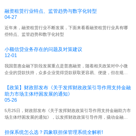
等
临着风险和挑战，如信用风险、市场风险、操作风险等，需要不断
司
持
进行监管和管理。
降
融资租赁行业特点、监管趋势与数字化转型
牌
本
04-27
金
增
融
近年来，融资租赁行业不断发展，下面来看看融资租赁行业具有哪
效、
机
些特点、监管趋势和数字化转型
稳
构
健
合
小额信贷业务存在的问题及对策建议
经
规
12-01
营。
经
四
​我国普惠金融下阶段发展重点是普惠融资，随着相关政策对中小微
营、
象
企业的贷款扶持，众多企业觉得贷款获取更容易、便捷，但在规模
降
联
扩张较快的同时，信贷业务经营中的下沉风险加大、触达渠道匮
本
创
乏、中小微企业信息受约束等问题日益凸显。中小微企业融资难、
增
【政策】财政部发布《关于发挥财政政策引导作用支持金融
金
融资贵是历史性问题，其原因有融资需求者自身问题、金融供给不
效。
助力市场主体纾困发展的通知》
融
足、信息不对称等原因。若要解决这些问题，还需要借助金融科技
05-26
提
的力量，基于大数据、人工智能、云计算等技术的应用和深入融
供
5月25日，财政部发布《关于发挥财政政策引导作用支持金融助力市
合。破逻辑之困、破安全之困、破数据之困，需要搭建场景式获
小
场主体纾困发展的通知》，以发挥财政政策引导作用，撬动金融资
客、活客、留客。建立敏捷协同偏平化的组织架构，打破
贷/
源更好支持市场主体纾困发展。
担
担保系统怎么选？四象联担保管理系统全解析!