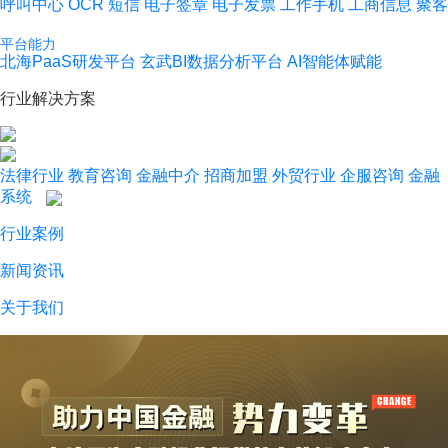
呼叫中心
OCR
短信
电子签章
电子发票
工作手机
工商信息
聚客
平台能力
北海PaaS研发平台
玄武BI数据分析平台
AI智能体赋能
行业解决方案
法律行业
教育咨询
金融中介
招商加盟
外贸行业
企服咨询
金融
系统
行业案例
新闻资讯
关于我们