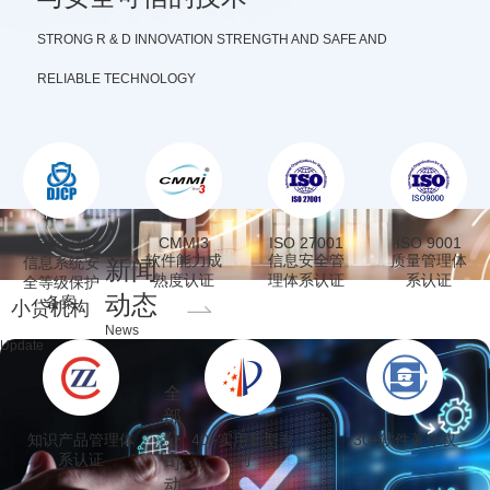
STRONG R & D INNOVATION STRENGTH AND SAFE AND
RELIABLE TECHNOLOGY
等保三级
CMMI3
ISO 27001
ISO 9001
软件能力成
信息安全管
质量管理体
信息系统安
新闻
熟度认证
理体系认证
系认证
全等级保护
动态
备案
小贷机构
News
Update
全
部
公
知识产品管理体
40+实用新型专
30+软件著作权
系认证
利
司
动