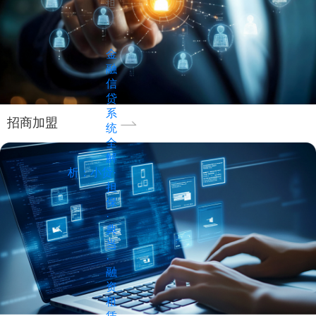
担
经
字
保
营
化
系
不
手
统
规
金
段
（担
范、
融
提
保
风
信
升
公
险
贷
运
司
高"三
系
营
招商加盟
业
统
大
效
全
务
核
率
解
管
心
和
析：小贷·
理
挑
风
担
系
战。
控
保
统）
2024
水
·
的
年
平。
典
核
以
本
当
心
来，
文
·
模
随
融
深
块
着
资
入
与
金
租
分
选
融